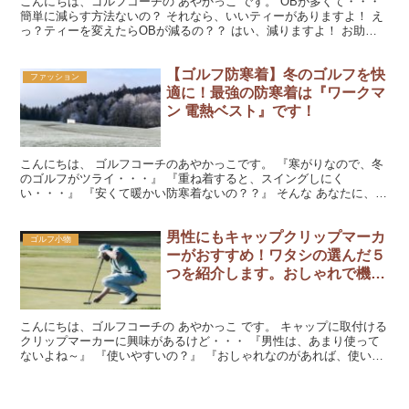
こんにちは、ゴルフコーチの あやかっこ です。 OBが多くて・・・
簡単に減らす方法ないの？ それなら、いいティーがありますよ！ え
っ？ティーを変えたらOBが減るの？？ はい、減りますよ！ お助け
機能付きティーを紹介しますね。 ティーを変え...
【ゴルフ防寒着】冬のゴルフを快
ファッション
適に！最強の防寒着は『ワークマ
ン 電熱ベスト』です！
こんにちは、 ゴルフコーチのあやかっこです。 『寒がりなので、冬
のゴルフがツライ・・・』 『重ね着すると、スイングしにく
い・・・』 『安くて暖かい防寒着ないの？？』 そんな あなたに、読
んで欲しいな～ 冬のゴルフは『寒さとの戦い』ですよね！...
男性にもキャップクリップマーカ
ゴルフ小物
ーがおすすめ！ワタシの選んだ５
つを紹介します。おしゃれで機能
的だよ～
こんにちは、ゴルフコーチの あやかっこ です。 キャップに取付ける
クリップマーカーに興味があるけど・・・ 『男性は、あまり使って
ないよね～』 『使いやすいの？』 『おしゃれなのがあれば、使いた
いな～』 そんな あなたに、読んで欲しいな～ 男...