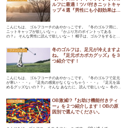
ルフに最適！ツバ付きニットキャ
ップ４選『男性にも小顔効果は、
うれしいでしょ～』
こんにちは、 ゴルフコーチのあやかっこです。 『冬のゴルフ用に、
ニットキャップが欲しいな～』 『かぶり方のポイントってある
の？』 そんな男性に読んで欲しいな～！ 帽子は、ゴルフをするとき
の必須アイテムですよね。 もちろん冬のゴルフでも かぶ...
冬のゴルフは、足元が冷えますよ
ファッション
ね。『足元ポカポカグッズ』を３
つ紹介です！
こんにちは、 ゴルフコーチのあやかっこです。 『冬のゴルフで足元
が寒い・・・』 『足先の感覚がなくなっちゃう・・・』 『足元を温
めるグッズないの？？』 そんな あなたに、読んで欲しいな～ 冬のゴ
ルフで辛いのは・・・ 『足元の寒さ』ですよね！...
OB激減!?『お助け機能付きティ
ゴルフ小物
ー』を２つ紹介します！OBの原
因別で選んでください。