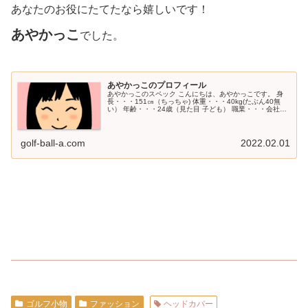
あなたのお役にたてたなら嬉しいです！
あやかっこ
でした。
あやかっこのプロフィール
あやかっこのスペック こんにちは、あやかっこです。 身
長・・・151㎝（ちっちゃ) 体重・・・40kg(たぶん40無
い） 年齢・・・24歳（見た目 子ども） 職業・・・会社員
（時々、ジュニアのコーチ） 性格・・・超感覚派（野生的
ともいう） ...
golf-ball-a.com
2022.02.01
ゴルフ小物
ファッション
ヘッドカバー