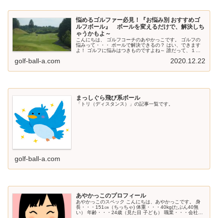
悩めるゴルファー必見！『お悩み別 おすすめゴ
ルフボール』 ボールを変えるだけで、解決しち
ゃうかもよ～
こんにちは、 ゴルフコーチのあやかっこです。 ゴルフの
悩みって・・・ ボールで解決できるの？ はい、できます
よ！ ゴルフに悩みはつきものですよね～ 誰だって、１つ
や２つ あるはずです。 ところで・・・ あなたの悩みは何
golf-ball-a.com
2020.12.22
ですか？ 「飛ばな～い...
まっしぐら飛び系ボール
「トリ（ディスタンス）」の記事一覧です。
golf-ball-a.com
あやかっこのプロフィール
あやかっこのスペック こんにちは、あやかっこです。 身
長・・・151㎝（ちっちゃ) 体重・・・40kg(たぶん40無
い） 年齢・・・24歳（見た目 子ども） 職業・・・会社員
（時々、ジュニアのコーチ） 性格・・・超感覚派（野生的