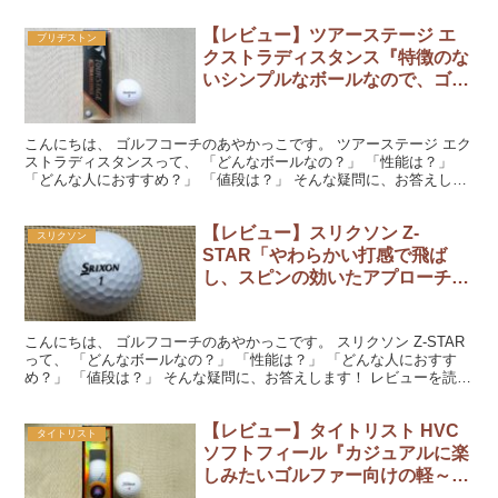
【レビュー】ツアーステージ エ
ブリヂストン
クストラディスタンス『特徴のな
いシンプルなボールなので、ゴル
フを初期化したい人におすす
め！』
こんにちは、 ゴルフコーチのあやかっこです。 ツアーステージ エク
ストラディスタンスって、 「どんなボールなの？」 「性能は？」
「どんな人におすすめ？」 「値段は？」 そんな疑問に、お答えしま
す！ レビューを読んでくださいね。 『ツアース...
【レビュー】スリクソン Z-
スリクソン
STAR「やわらかい打感で飛ば
し、スピンの効いたアプローチで
攻めろ！」
こんにちは、 ゴルフコーチのあやかっこです。 スリクソン Z-STAR
って、 「どんなボールなの？」 「性能は？」 「どんな人におすす
め？」 「値段は？」 そんな疑問に、お答えします！ レビューを読ん
でくださいね。 『スリクソン Z-STA...
【レビュー】タイトリスト HVC
タイトリスト
ソフトフィール『カジュアルに楽
しみたいゴルファー向けの軽～い
ボールです！』