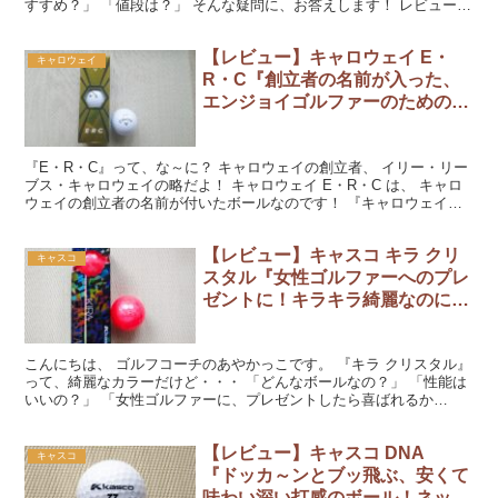
すすめ？」 「値段は？」 そんな疑問に、お答えします！ レビューを
読んでくださいね。 『ウィルソン DX2...
【レビュー】キャロウェイ E・
キャロウェイ
R・C『創立者の名前が入った、
エンジョイゴルファーのためのボ
ールです！』
『E・R・C』って、な～に？ キャロウェイの創立者、 イリー・リー
ブス・キャロウェイの略だよ！ キャロウェイ E・R・C は、 キャロ
ウェイの創立者の名前が付いたボールなのです！ 『キャロウェイ
E・R・C』をラウンドで使用しました。 キ...
【レビュー】キャスコ キラ クリ
キャスコ
スタル『女性ゴルファーへのプレ
ゼントに！キラキラ綺麗なのに性
能抜群！』
こんにちは、 ゴルフコーチのあやかっこです。 『キラ クリスタル』
って、綺麗なカラーだけど・・・ 「どんなボールなの？」 「性能は
いいの？」 「女性ゴルファーに、プレゼントしたら喜ばれるか
な？」 そんな疑問に、お答えします！ レビューを読...
【レビュー】キャスコ DNA
キャスコ
『ドッカ～ンとブッ飛ぶ、安くて
味わい深い打感のボール！ネット