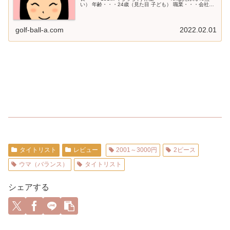
い） 年齢・・・24歳（見た目 子ども） 職業・・・会社員
（時々、ジュニアのコーチ） 性格・・・超感覚派（野生的
ともいう） ...
golf-ball-a.com
2022.02.01
タイトリスト
レビュー
2001～3000円
2ピース
ウマ（バランス）
タイトリスト
シェアする