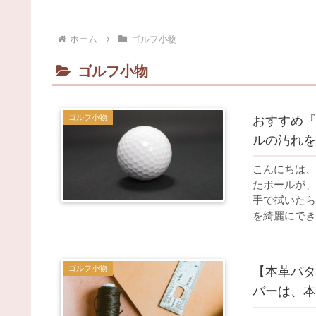
ホーム
ゴルフ小物
ゴルフ小物
ゴルフ小物
おすすめ『
ルの汚れを
こんにちは、
たボールが、
手で拭いたら
を綺麗にできる
ゴルフ小物
【本革パタ
バーは、本