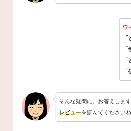
ウ
「
「
「
「
そんな疑問に、お答えしま
レビュー
を読んでください