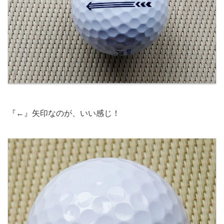
『←』矢印なのが、いい感じ！