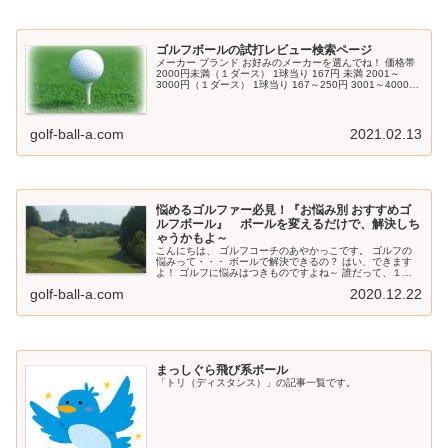
ゴルフボールの試打レビュー検索ページ
メーカー ブランド お好みのメーカーを選んでね！ 価格帯
2000円未満（１ダース） 1球当り 167円 未満 2001～
3000円（１ダース） 1球当り 167～250円 3001～4000円
（１ダース） 1球当り 250～334円 40...
golf-ball-a.com
2021.02.13
悩めるゴルファー必見！『お悩み別 おすすめゴ
ルフボール』 ボールを変えるだけで、解決しち
ゃうかもよ～
こんにちは、 ゴルフコーチのあやかっこです。 ゴルフの
悩みって・・・ ボールで解決できるの？ はい、できます
よ！ ゴルフに悩みはつきものですよね～ 誰だって、１つ
や２つ あるはずです。 ところで・・・ あなたの悩みは何
golf-ball-a.com
2020.12.22
ですか？ 「飛ばな～い...
まっしぐら飛び系ボール
「トリ（ディスタンス）」の記事一覧です。