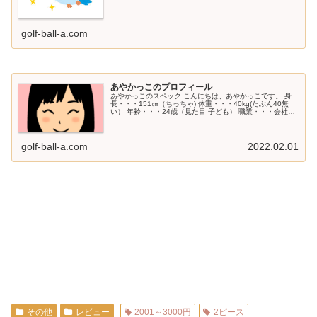
golf-ball-a.com
あやかっこのプロフィール
あやかっこのスペック こんにちは、あやかっこです。 身
長・・・151㎝（ちっちゃ) 体重・・・40kg(たぶん40無
い） 年齢・・・24歳（見た目 子ども） 職業・・・会社員
（時々、ジュニアのコーチ） 性格・・・超感覚派（野生的
ともいう） ...
golf-ball-a.com
2022.02.01
その他
レビュー
2001～3000円
2ピース