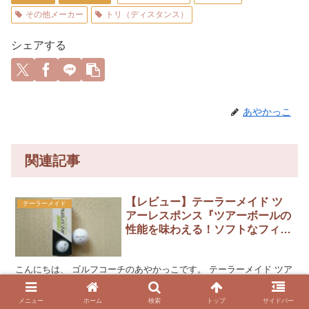
その他メーカー
トリ（ディスタンス）
シェアする
あやかっこ
関連記事
【レビュー】テーラーメイド ツ
テーラーメイド
アーレスポンス『ツアーボールの
性能を味わえる！ソフトなフィー
リングで飛んで止まるボールで
す』
こんにちは、 ゴルフコーチのあやかっこです。 テーラーメイド ツア
ーレスポンスって、 「どんなボールなの？」 「性能は？」 「どんな
人におすすめ？」 「値段は？」 そんな疑問に、お答えします！ レビ
メニュー
ホーム
検索
トップ
サイドバー
ューを読んでくださいね。 『テーラーメイド...