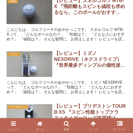
【レビュー】スネルゴルフ MTB-
snell
X 『飛距離もスピンも値段も求め
るなら、このボールがおすす
め！』
こんにちは、 ゴルフコーチのあやかっこです。 スネルゴルフ MTB-
Xって、 「どんなボールなの？」 「性能は？」 「どんな人におすす
め？」 「値段は？」 そんな疑問に、お答えします！ レビューを読ん
でくださいね。 『スネルゴルフ MTB-...
【レビュー】ミズノ
ミズノ
NEXDRIVE（ネクスドライブ）
『世界最多ディンプルの個性派ボ
ール！見た目以外の３つの魅力に
注目してよね！』
こんにちは、 ゴルフコーチのあやかっこです。 ミズノ NEXDRIVE
って、 「どんなボールなの？」 「性能は？」 「どんな人におすす
め？」 「値段は？」 そんな疑問に、お答えします！ レビューを読ん
でくださいね。 『ミズノ NEXDRIV...
【レビュー】ブリヂストン TOUR
ブリヂストン
B XS 『スピン性能トップクラ
ス！タイガーウッズ使用球は、子
猫ちゃん？』
メニュー
ホーム
検索
トップ
サイドバー