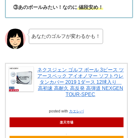
③あのボールみたい！なのに
値段安め
！
あなたのゴルフが変わるかも！
ネクスジェン ゴルフ ボール 3ピース ツ
アースペック アイオノマー ソフトウレ
タンカバー 2019 1ダース 12球入り
高初速 高耐久 高反発 高弾道 NEXGEN
TOUR-SPEC
posted with
カエレバ
楽天市場