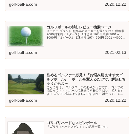
golf-ball-a.com
2020.12.22
ゴルフボールの試打レビュー検索ページ
メーカー ブランド お好みのメーカーを選んでね！ 価格帯
2000円未満（１ダース） 1球当り 167円 未満 2001～
3000円（１ダース） 1球当り 167～250円 3001～4000円
（１ダース） 1球当り 250～334円 40...
golf-ball-a.com
2021.02.13
悩めるゴルファー必見！『お悩み別 おすすめゴ
ルフボール』 ボールを変えるだけで、解決しち
ゃうかもよ～
こんにちは、 ゴルフコーチのあやかっこです。 ゴルフの
悩みって・・・ ボールで解決できるの？ はい、できます
よ！ ゴルフに悩みはつきものですよね～ 誰だって、１つ
や２つ あるはずです。 ところで・・・ あなたの悩みは何
golf-ball-a.com
2020.12.22
ですか？ 「飛ばな～い...
ゴリゴリハードなスピンボール
「ゴリラ（ハードスピン）」の記事一覧です。