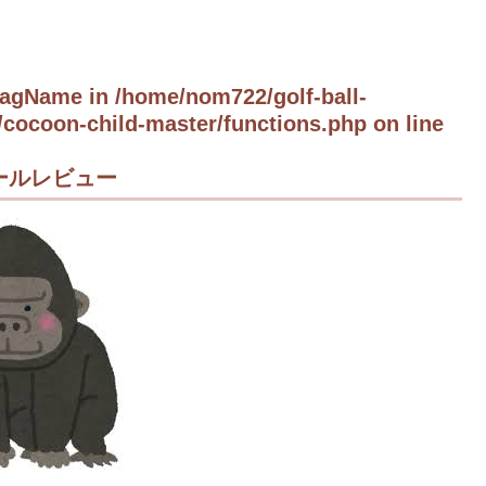
tTagName in
/home/nom722/golf-ball-
cocoon-child-master/functions.php
on line
ールレビュー