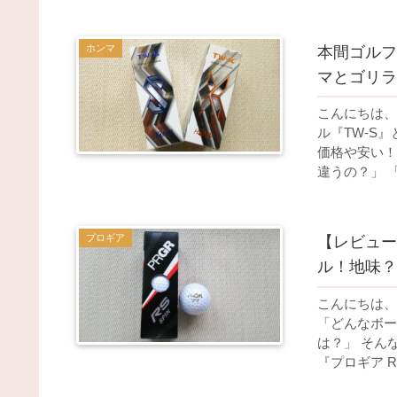
ホンマ
本間ゴルフ TW-S と TW-X の違いと選び方のポイント！
マとゴリラ
こんにちは、
ル『TW-S
価格や安い！
違うの？」 「
プロギア
【レビュー
ル！地味？
こんにちは、
「どんなボー
は？」 そん
『プロギア RS