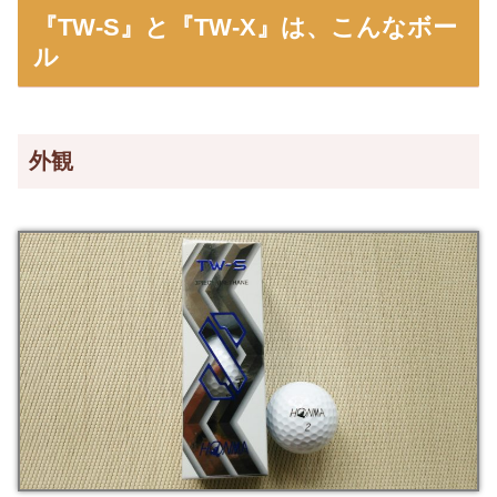
『TW-S』と『TW-X』は、こんなボー
ル
外観