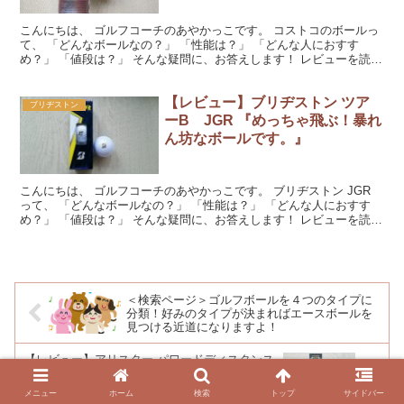
こんにちは、 ゴルフコーチのあやかっこです。 コストコのボールっ
て、 「どんなボールなの？」 「性能は？」 「どんな人におすす
め？」 「値段は？」 そんな疑問に、お答えします！ レビューを読ん
でくださいね。 『コストコのゴルフボール』をラウ...
【レビュー】ブリヂストン ツア
ブリヂストン
ーB JGR 『めっちゃ飛ぶ！暴れ
ん坊なボールです。』
こんにちは、 ゴルフコーチのあやかっこです。 ブリヂストン JGR
って、 「どんなボールなの？」 「性能は？」 「どんな人におすす
め？」 「値段は？」 そんな疑問に、お答えします！ レビューを読ん
でくださいね。 『ブリヂストン ツアーB ...
＜検索ページ＞ゴルフボールを４つのタイプに
分類！好みのタイプが決まればエースボールを
見つける近道になりますよ！
【レビュー】アリスター パワードディスタンス
『飛ぶ！安い！そんなボールだから、心に羽が
生えるのよね！二木ゴルフオリジナルボールで
メニュー
ホーム
検索
トップ
サイドバー
す』