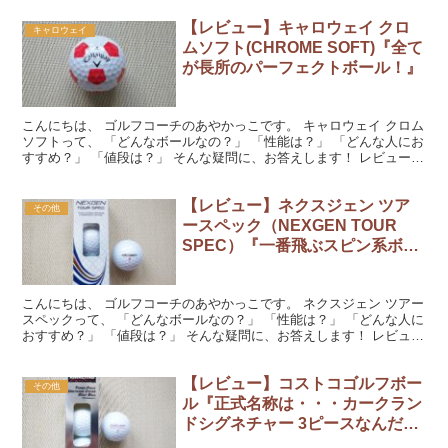
【レビュー】キャロウェイ クロ
キャロウェイ
ムソフト(CHROME SOFT)『全て
が長所のパーフェクトボール！』
こんにちは、 ゴルフコーチのあやかっこです。 キャロウェイ クロム
ソフトって、 「どんなボールなの？」 「性能は？」 「どんな人にお
すすめ？」 「値段は？」 そんな疑問に、お答えします！ レビューを
読んでくださいね。 『キャロウェイ クロム...
【レビュー】ネクスジェン ツア
その他
ースペック（NEXGEN TOUR
SPEC）『一番飛ぶスピン系ボー
ルかもね～』
こんにちは、 ゴルフコーチのあやかっこです。 ネクスジェン ツアー
スペックって、 「どんなボールなの？」 「性能は？」 「どんな人に
おすすめ？」 「値段は？」 そんな疑問に、お答えします！ レビュー
を読んでくださいね。 『ネクスジェン ツア...
【レビュー】コストコゴルフボー
その他
ル『正式名称は・・・カークラン
ドシグネチャー 3ピースなんだけ
どね～』