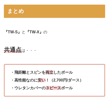
まとめ
『TW-S』
と
『TW-X』
の
共通点
は・・・
・飛距離とスピンを
両立
したボール
・高性能なのに
安い
！（2,700円/ダース）
・ウレタンカバーの
３ピース
ボール