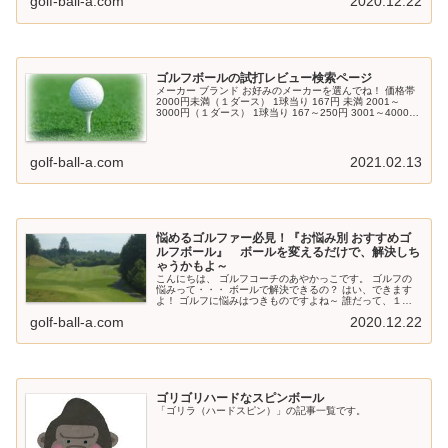
golf-ball-a.com
2020.12.22
ゴルフボールの試打レビュー検索ページ
メーカー ブランド お好みのメーカーを選んでね！ 価格帯
2000円未満（１ダース） 1球当り 167円 未満 2001～
3000円（１ダース） 1球当り 167～250円 3001～4000円
（１ダース） 1球当り 250～334円 40...
golf-ball-a.com
2021.02.13
悩めるゴルファー必見！『お悩み別 おすすめゴ
ルフボール』 ボールを変えるだけで、解決しち
ゃうかもよ～
こんにちは、 ゴルフコーチのあやかっこです。 ゴルフの
悩みって・・・ ボールで解決できるの？ はい、できます
よ！ ゴルフに悩みはつきものですよね～ 誰だって、１つ
や２つ あるはずです。 ところで・・・ あなたの悩みは何
golf-ball-a.com
2020.12.22
ですか？ 「飛ばな～い...
ゴリゴリハードなスピンボール
「ゴリラ（ハードスピン）」の記事一覧です。