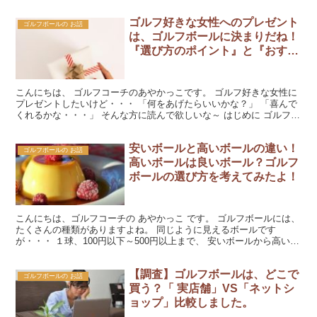
を交換するのはルール違反ですが・・・ もしも、 ...
ゴルフ好きな女性へのプレゼント
ゴルフボールの お話
は、ゴルフボールに決まりだね！
『選び方のポイント』と『おすす
め３選』をまとめたよ！
こんにちは、 ゴルフコーチのあやかっこです。 ゴルフ好きな女性に
プレゼントしたいけど・・・ 「何をあげたらいいかな？」 「喜んで
くれるかな・・・」 そんな方に読んで欲しいな～ はじめに ゴルフが
好きな女性に、「何かプレゼントをしたい！」 け...
安いボールと高いボールの違い！
ゴルフボールの お話
高いボールは良いボール？ゴルフ
ボールの選び方を考えてみたよ！
こんにちは、ゴルフコーチの あやかっこ です。 ゴルフボールには、
たくさんの種類がありますよね。 同じように見えるボールです
が・・・ １球、100円以下～500円以上まで、 安いボールから高いボ
ールまでありますよね。 「安いボール と 高い...
【調査】ゴルフボールは、どこで
ゴルフボールの お話
買う？「 実店舗」VS「ネットシ
ョップ」比較しました。