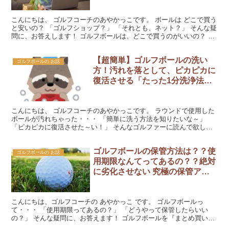
こんにちは、 ゴルフコーチのあやかっこです。 ボールは どこで買う
と安いの？ 「ゴルフショップ？」 「それとも、ネット？」 そんな疑
問に、お答えします！ ゴルフボールは、どこで買うのがいいの？ あ
なたは、どこで買いますか？ ゴルフショップや...
【超簡単】ゴルフボールの洗い
ゴルフボールの お話
方！汚れを落として、ピカピカに
復活させる「たった1分洗浄法」
を紹介！
こんにちは、 ゴルフコーチのあやかっこです。 ラウンドで使用した
ボールが汚れちゃった・・・ 「簡単に洗う方法を知りたいな～」
「ピカピカに復活させた～い！」 そんなゴルファーに読んで欲しい
な～ 使用後のボールって、どうしてる? ラウンドで使...
ゴルフボールの保管方法は？？使
ゴルフボールの お話
用期限なんてってあるの？？絶対
に劣化させない 究極の保管アイ
テム（？）を紹介します！
こんにちは、ゴルフコーチの あやかっこ です。 ゴルフボールっ
て・・・ 「使用期限ってあるの？」 「どうやって保管したらいい
の？」 そんな疑問に、お答えます！ ゴルフボールを『まとめ買い』
すると、すぐには使わない分が劣化しないか心配になりま...