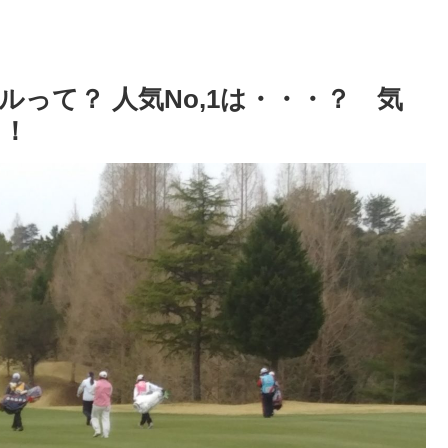
って？ 人気No,1は・・・？ 気
た！