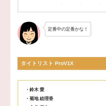
定番中の定番かな！
タイトリスト ProV1X
・鈴木 愛
・菊地 絵理香