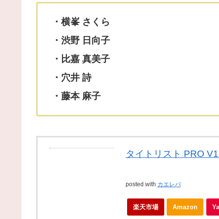
・横峯 さくら
・渋野 日向子
・比嘉 真美子
・穴井 詩
・藤本 麻子
タイトリスト PRO V
posted with
カエレバ
楽天市場
Amazon
Y