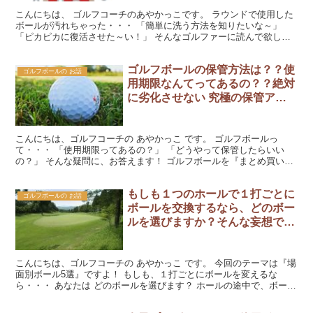
こんにちは、 ゴルフコーチのあやかっこです。 ラウンドで使用した
ボールが汚れちゃった・・・ 「簡単に洗う方法を知りたいな～」
「ピカピカに復活させた～い！」 そんなゴルファーに読んで欲しい
な～ 使用後のボールって、どうしてる? ラウンドで使...
ゴルフボールの保管方法は？？使
ゴルフボールの お話
用期限なんてってあるの？？絶対
に劣化させない 究極の保管アイ
テム（？）を紹介します！
こんにちは、ゴルフコーチの あやかっこ です。 ゴルフボールっ
て・・・ 「使用期限ってあるの？」 「どうやって保管したらいい
の？」 そんな疑問に、お答えます！ ゴルフボールを『まとめ買い』
すると、すぐには使わない分が劣化しないか心配になりま...
もしも１つのホールで１打ごとに
ゴルフボールの お話
ボールを交換するなら、どのボー
ルを選びますか？そんな妄想で～
す！
こんにちは、ゴルフコーチの あやかっこ です。 今回のテーマは『場
面別ボール5選』ですよ！ もしも、１打ごとにボールを変えるな
ら・・・ あなたは どのボールを選びます？ ホールの途中で、ボール
を交換するのはルール違反ですが・・・ もしも、 ...