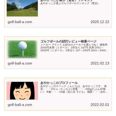
あやかっこが選ぶゴルフボールランキング（暫定）
golf-ball-a.com
2020.12.22
ゴルフボールの試打レビュー検索ページ
メーカー ブランド お好みのメーカーを選んでね！ 価格帯
2000円未満（１ダース） 1球当り 167円 未満 2001～
3000円（１ダース） 1球当り 167～250円 3001～4000円
（１ダース） 1球当り 250～334円 40...
golf-ball-a.com
2021.02.13
あやかっこのプロフィール
あやかっこのスペック こんにちは、あやかっこです。 身
長・・・151㎝（ちっちゃ) 体重・・・40kg(たぶん40無
い） 年齢・・・24歳（見た目 子ども） 職業・・・会社員
（時々、ジュニアのコーチ） 性格・・・超感覚派（野生的
ともいう） ...
golf-ball-a.com
2022.02.01