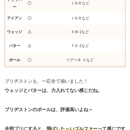
〇
ＪＧＲなど
ー
アイアン
〇
ＪＧＲなど
ウェッジ
△
ＸＷ-1など
パター
△
ＴＤ-1など
ボール
〇
ツアーＢ Ｘなど
ブリヂストンも、一応全て揃いました！
ウェッジとパターは、力入れてない感じだね。
ブリヂストンのボールは、評価高いよね～
全部ブリにすると、
飛ばした～いゴルファー
って感じです