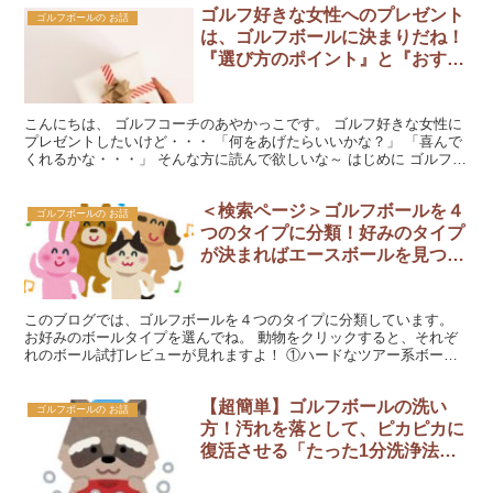
ゴルフ好きな女性へのプレゼント
ゴルフボールの お話
は、ゴルフボールに決まりだね！
『選び方のポイント』と『おすす
め３選』をまとめたよ！
こんにちは、 ゴルフコーチのあやかっこです。 ゴルフ好きな女性に
プレゼントしたいけど・・・ 「何をあげたらいいかな？」 「喜んで
くれるかな・・・」 そんな方に読んで欲しいな～ はじめに ゴルフが
好きな女性に、「何かプレゼントをしたい！」 け...
＜検索ページ＞ゴルフボールを４
ゴルフボールの お話
つのタイプに分類！好みのタイプ
が決まればエースボールを見つけ
る近道になりますよ！
このブログでは、ゴルフボールを４つのタイプに分類しています。
お好みのボールタイプを選んでね。 動物をクリックすると、それぞ
れのボール試打レビューが見れますよ！ ①ハードなツアー系ボール
・しっかりした打感 ・スピン重視 ・ハードヒッター向...
【超簡単】ゴルフボールの洗い
ゴルフボールの お話
方！汚れを落として、ピカピカに
復活させる「たった1分洗浄法」
を紹介！