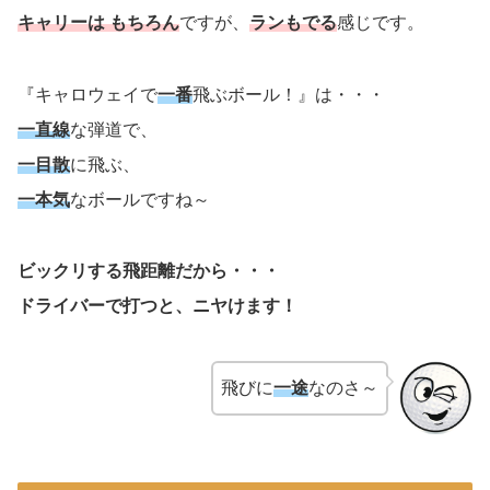
キャリーは もちろん
ですが、
ランもでる
感じです。
『キャロウェイで
一番
飛ぶボール！』は・・・
一直線
な弾道で、
一目散
に飛ぶ、
一本気
なボールですね～
ビックリする飛距離だから・・・
ドライバーで打つと、ニヤけます！
飛びに
一途
なのさ～