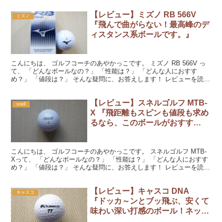
【レビュー】ミズノ RB 566V
ミズノ
『飛んで曲がらない！最高峰のデ
ィスタンス系ボールです。』
こんにちは、 ゴルフコーチのあやかっこです。 ミズノ RB 566V っ
て、 「どんなボールなの？」 「性能は？」 「どんな人におすす
め？」 「値段は？」 そんな疑問に、お答えします！ レビューを読ん
でくださいね。 『ミズノ RB 566V...
【レビュー】スネルゴルフ MTB-
snell
X 『飛距離もスピンも値段も求め
るなら、このボールがおすす
め！』
こんにちは、 ゴルフコーチのあやかっこです。 スネルゴルフ MTB-
Xって、 「どんなボールなの？」 「性能は？」 「どんな人におすす
め？」 「値段は？」 そんな疑問に、お答えします！ レビューを読ん
でくださいね。 『スネルゴルフ MTB-...
【レビュー】キャスコ DNA
キャスコ
『ドッカ～ンとブッ飛ぶ、安くて
味わい深い打感のボール！ネット
ケース入れがおすすめです！』