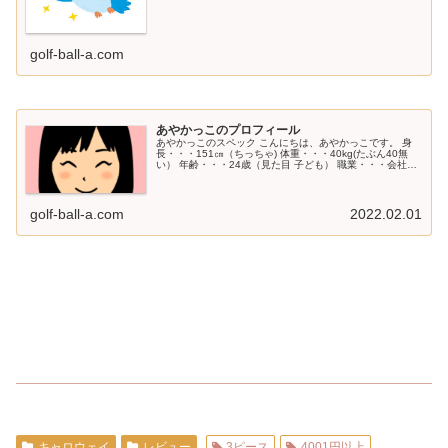
golf-ball-a.com
あやかっこのプロフィール
あやかっこのスペック こんにちは、あやかっこです。 身
長・・・151㎝（ちっちゃ) 体重・・・40kg(たぶん40無
い） 年齢・・・24歳（見た目 子ども） 職業・・・会社員
（時々、ジュニアのコーチ） 性格・・・超感覚派（野生的
ともいう） ...
golf-ball-a.com
2022.02.01
キャロウェイ
レビュー
3ピース
4001円以上