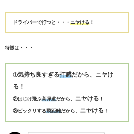
ドライバーで打つと・・・
ニヤける
！
特徴は・・・
気持ち良すぎる
打感
だから、ニヤけ
①
る！
ニヤける
②はじけ飛ぶ
高弾道
だから、
！
ニヤける
③ビックリする
飛距離
だから、
！