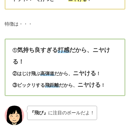
特徴は・・・
気持ち良すぎる
打感
だから、ニヤけ
①
る！
ニヤける
②はじけ飛ぶ
高弾道
だから、
！
ニヤける
③ビックリする
飛距離
だから、
！
『飛び』
に注目のボールだよ！