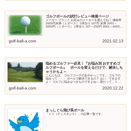
ゴルフボールの試打レビュー検索ページ
メーカー ブランド お好みのメーカーを選んでね！ 価格帯
2000円未満（１ダース） 1球当り 167円 未満 2001～
3000円（１ダース） 1球当り 167～250円 3001～4000円
（１ダース） 1球当り 250～334円 40...
golf-ball-a.com
2021.02.13
悩めるゴルファー必見！『お悩み別 おすすめゴ
ルフボール』 ボールを変えるだけで、解決しち
ゃうかもよ～
こんにちは、 ゴルフコーチのあやかっこです。 ゴルフの
悩みって・・・ ボールで解決できるの？ はい、できます
よ！ ゴルフに悩みはつきものですよね～ 誰だって、１つ
や２つ あるはずです。 ところで・・・ あなたの悩みは何
golf-ball-a.com
2020.12.22
ですか？ 「飛ばな～い...
まっしぐら飛び系ボール
「トリ（ディスタンス）」の記事一覧です。