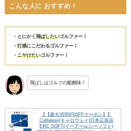
こんな人に おすすめ！
・とにかく
飛ばしたい
ゴルファー！
・
打感
にこだわるゴルファー！
・
ニヤけたい
ゴルファー！
飛ばしはゴルフの醍醐味！
【【最大3555円OFFクーポン】】
Callaway(キャロウェイ)日本正規品
ERC SOFT(イーアールシーソフト)