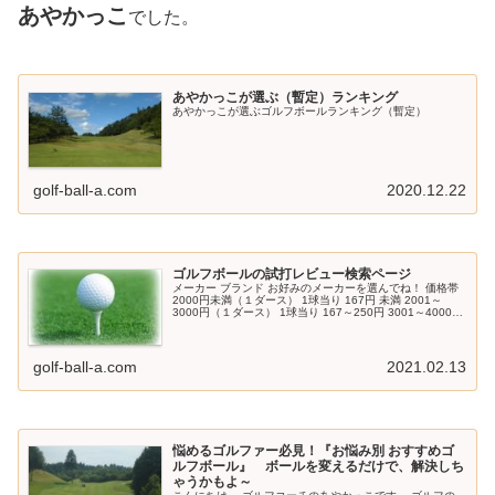
あやかっこ
でした。
あやかっこが選ぶ（暫定）ランキング
あやかっこが選ぶゴルフボールランキング（暫定）
golf-ball-a.com
2020.12.22
ゴルフボールの試打レビュー検索ページ
メーカー ブランド お好みのメーカーを選んでね！ 価格帯
2000円未満（１ダース） 1球当り 167円 未満 2001～
3000円（１ダース） 1球当り 167～250円 3001～4000円
（１ダース） 1球当り 250～334円 40...
golf-ball-a.com
2021.02.13
悩めるゴルファー必見！『お悩み別 おすすめゴ
ルフボール』 ボールを変えるだけで、解決しち
ゃうかもよ～