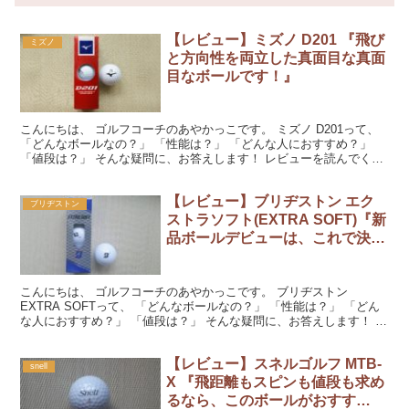
【レビュー】ミズノ D201 『飛び
ミズノ
と方向性を両立した真面目な真面
目なボールです！』
こんにちは、 ゴルフコーチのあやかっこです。 ミズノ D201って、
「どんなボールなの？」 「性能は？」 「どんな人におすすめ？」
「値段は？」 そんな疑問に、お答えします！ レビューを読んでくだ
さいね。 『ミズノ D201 』をラウンド...
【レビュー】ブリヂストン エク
ブリヂストン
ストラソフト(EXTRA SOFT)『新
品ボールデビューは、これで決ま
り！曲がらない！クセが無い！』
こんにちは、 ゴルフコーチのあやかっこです。 ブリヂストン
EXTRA SOFTって、 「どんなボールなの？」 「性能は？」 「どん
な人におすすめ？」 「値段は？」 そんな疑問に、お答えします！ レ
ビューを読んでくださいね。 『ブリヂストン...
【レビュー】スネルゴルフ MTB-
snell
X 『飛距離もスピンも値段も求め
るなら、このボールがおすす