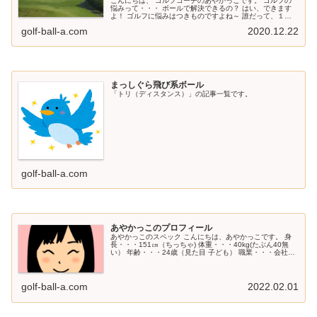
こんにちは、 ゴルフコーチのあやかっこです。 ゴルフの
悩みって・・・ ボールで解決できるの？ はい、できます
よ！ ゴルフに悩みはつきものですよね～ 誰だって、１つ
や２つ あるはずです。 ところで・・・ あなたの悩みは何
golf-ball-a.com
2020.12.22
ですか？ 「飛ばな～い...
まっしぐら飛び系ボール
「トリ（ディスタンス）」の記事一覧です。
golf-ball-a.com
あやかっこのプロフィール
あやかっこのスペック こんにちは、あやかっこです。 身
長・・・151㎝（ちっちゃ) 体重・・・40kg(たぶん40無
い） 年齢・・・24歳（見た目 子ども） 職業・・・会社員
（時々、ジュニアのコーチ） 性格・・・超感覚派（野生的
ともいう） ...
golf-ball-a.com
2022.02.01