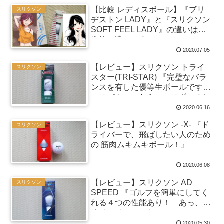
【比較 レディスボール】『ブリ
スリクソン
ヂストン LADY』と『スリクソン
SOFT FEEL LADY』の違いは、
性格の違いです！
2020.07.05
【レビュー】スリクソン トライ
スリクソン
スター(TRI-STAR) 『完璧なバラ
ンスを有した優等生ボールです！
コスパもいいからエースボールに
どうぞ！』
2020.06.16
【レビュー】スリクソン -X- 『ド
スリクソン
ライバーで、飛ばしたい人のため
の 筋肉ムキムキボール！』
2020.06.08
【レビュー】スリクソン AD
スリクソン
SPEED 『ゴルフを簡単にしてく
れる４つの性能あり！ あっ、
「そこそこ」のね』
2020.05.30